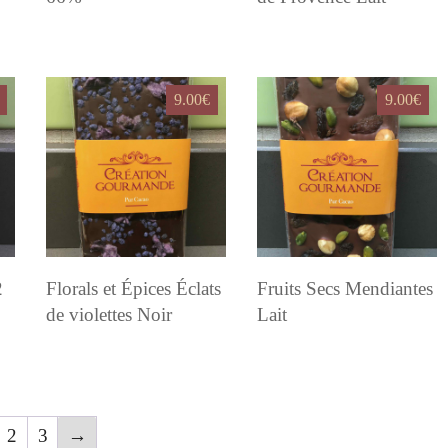
9.00
€
9.00
€
2
Florals et Épices Éclats
Fruits Secs Mendiantes
de violettes Noir
Lait
2
3
→