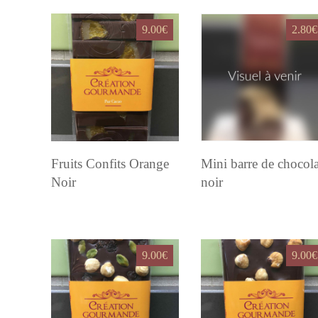
popularité
9.00
€
2.80
€
Fruits Confits Orange
Mini barre de chocola
Noir
noir
9.00
€
9.00
€