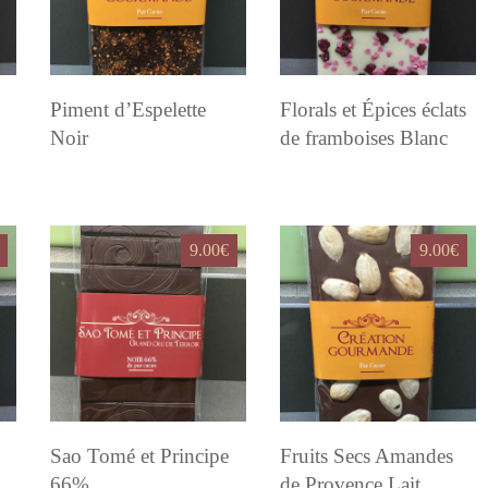
Piment d’Espelette
Florals et Épices éclats
Noir
de framboises Blanc
9.00
€
9.00
€
Sao Tomé et Principe
Fruits Secs Amandes
66%
de Provence Lait