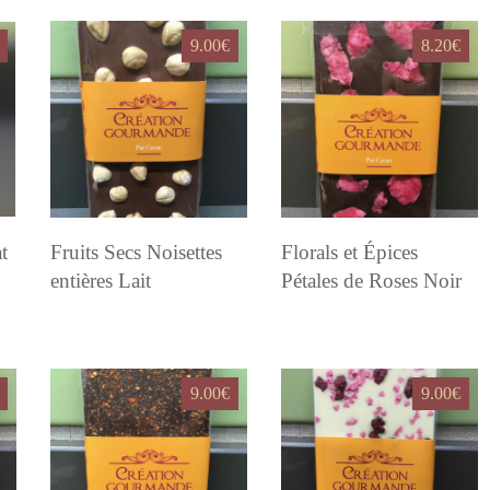
9.00
€
8.20
€
t
Fruits Secs Noisettes
Florals et Épices
entières Lait
Pétales de Roses Noir
9.00
€
9.00
€