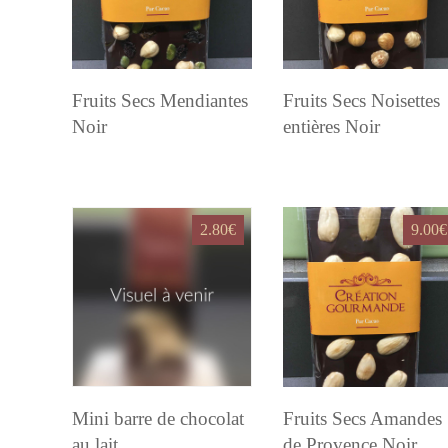
Fruits Secs Mendiantes
Fruits Secs Noisettes
Noir
entières Noir
2.80
€
9.00
€
Mini barre de chocolat
Fruits Secs Amandes
au lait
de Provence Noir