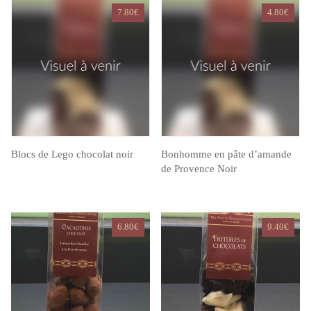
7.80
€
4.80
€
Blocs de Lego chocolat noir
Bonhomme en pâte d’amande
de Provence Noir
6.80
€
9.40
€