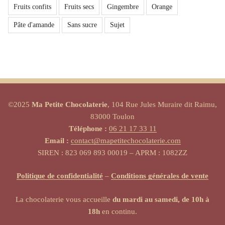
Fruits confits
Fruits secs
Gingembre
Orange
Pâte d'amande
Sans sucre
Sujet
©2025
Ma Petite Chocolaterie
, 104 Rue Jules Muraire dit Raimu,
83000 Toulon
Téléphone :
06 21 17 33 11
Email :
contact@mapetitechocolaterie.com
SIREN : 823 069 893 00019 – APRM : 1082ZZ
Politique de confidentialité
–
Conditions générales de vente
La chocolaterie vous accueille
du mardi au samedi, de 10h à
18h
en continu.