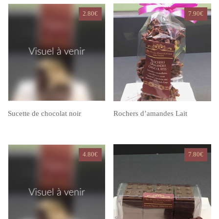
2.80
€
7.90
€
Sucette de chocolat noir
Rochers d’amandes Lait
4.80
€
7.80
€