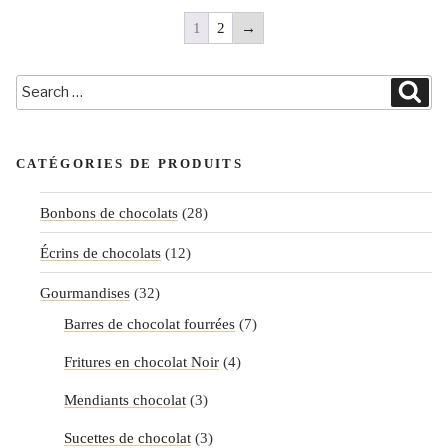
1
2
→
Search
Sea
for:
CATÉGORIES DE PRODUITS
Bonbons de chocolats
(28)
Écrins de chocolats
(12)
Gourmandises
(32)
Barres de chocolat fourrées
(7)
Fritures en chocolat Noir
(4)
Mendiants chocolat
(3)
Sucettes de chocolat
(3)