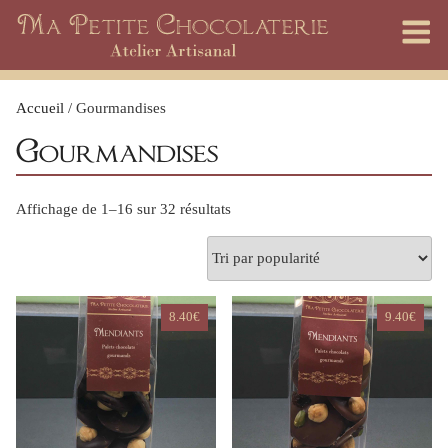
Skip
to
content
Accueil
/ Gourmandises
Gourmandises
Trié
Affichage de 1–16 sur 32 résultats
par
popularité
8.40
€
9.40
€