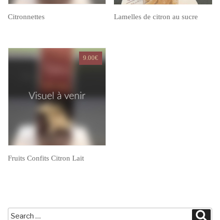
Citronnettes
Lamelles de citron au sucre
9.00
€
Fruits Confits Citron Lait
Search
Sea