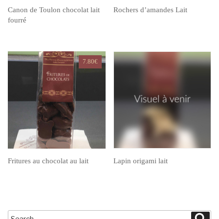
Canon de Toulon chocolat lait
Rochers d’amandes Lait
fourré
7.80
€
Fritures au chocolat au lait
Lapin origami lait
Search
Sea