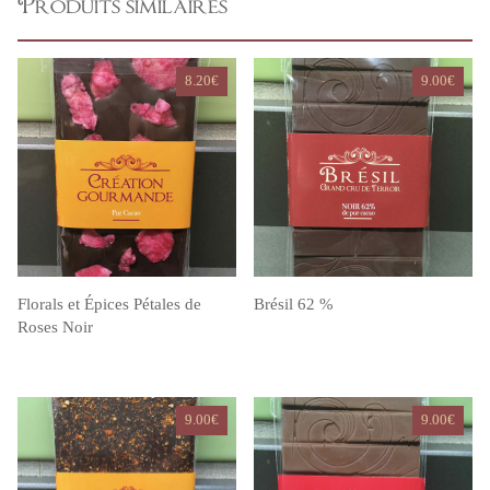
Produits similaires
8.20
€
9.00
€
Florals et Épices Pétales de
Brésil 62 %
Roses Noir
9.00
€
9.00
€