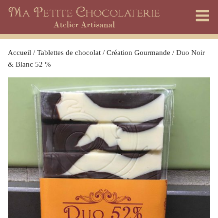
Skip
to
content
Accueil
/
Tablettes de chocolat
/
Création Gourmande
/ Duo Noir
& Blanc 52 %