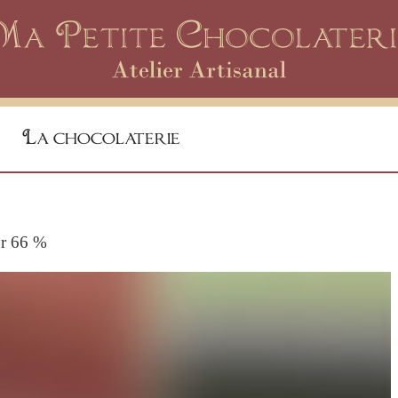
La chocolaterie
ur 66 %