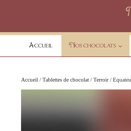
Skip
to
content
Accueil
Nos chocolats
Accueil
/
Tablettes de chocolat
/
Terroir
/ Equate