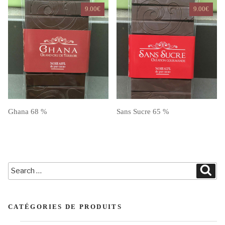
9.00
€
9.00
€
Ghana 68 %
Sans Sucre 65 %
Search
Sea
for:
CATÉGORIES DE PRODUITS