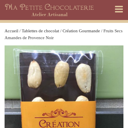
Skip
to
content
Accueil
/
Tablettes de chocolat
/
Création Gourmande
/ Fruits Secs
Amandes de Provence Noir