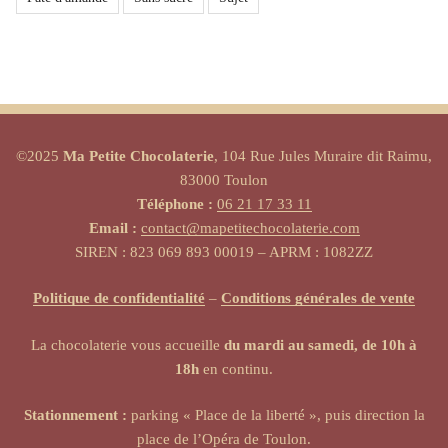
©2025
Ma Petite Chocolaterie
, 104 Rue Jules Muraire dit Raimu,
83000 Toulon
Téléphone :
06 21 17 33 11
Email :
contact@mapetitechocolaterie.com
SIREN : 823 069 893 00019 – APRM : 1082ZZ
Politique de confidentialité
–
Conditions générales de vente
La chocolaterie vous accueille
du mardi au samedi, de 10h à
18h
en continu.
Stationnement :
parking « Place de la liberté », puis direction la
place de l’Opéra de Toulon.