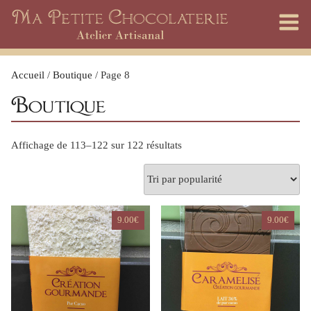
Skip
to
content
Accueil
/
Boutique
/ Page 8
Boutique
Trié
Affichage de 113–122 sur 122 résultats
par
popularité
9.00
€
9.00
€