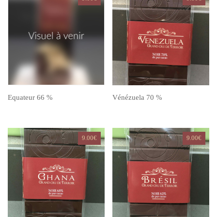
Equateur 66 %
Vénézuela 70 %
9.00
€
9.00
€