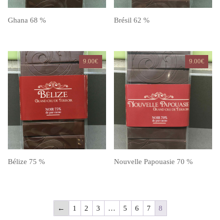
Ghana 68 %
Brésil 62 %
9.00
€
9.00
€
Bélize 75 %
Nouvelle Papouasie 70 %
←
1
2
3
…
5
6
7
8