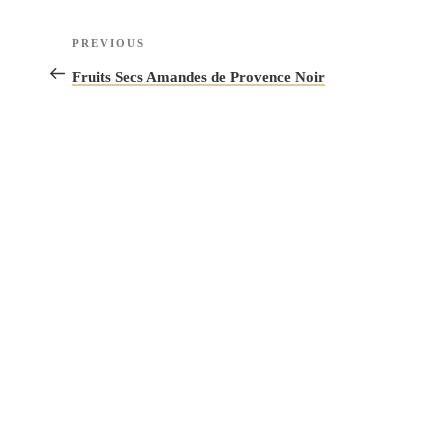
Navigation
Previous
PREVIOUS
de
Post
Fruits Secs Amandes de Provence Noir
l’article