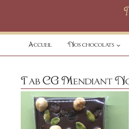
Skip
to
content
Accueil
Nos chocolats
Tab CG Mendiant N