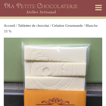
Skip
to
content
Accueil
/
Tablettes de chocolat
/
Création Gourmande
/ Blanche
33 %