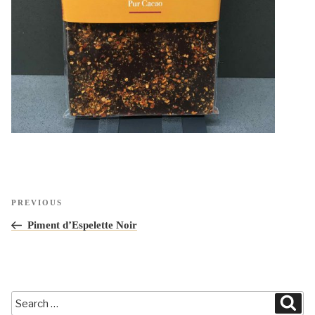
Navigation
Previous
PREVIOUS
de
Post
Piment d’Espelette Noir
l’article
Search
Sea