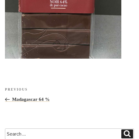
Navigation
Previous
PREVIOUS
de
Post
Madagascar 64 %
l’article
Search
Sea